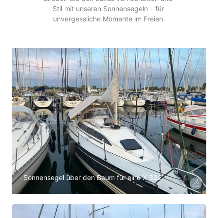
Stil 
mit 
unseren 
Sonnensegeln 
– 
für 
unvergessliche 
Momente 
im 
Freien.
Sonnensegel über den Baum für eine X 332