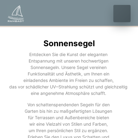
Sonnensegel
Entdecken 
Sie 
die 
Kunst 
der 
eleganten 
Entspannung 
mit 
unseren 
hochwertigen 
Sonnensegeln. 
Unsere 
Segel 
vereinen 
Funktionalität 
und 
Ästhetik, 
um 
Ihnen 
ein 
einladendes 
Ambiente 
im 
Freien 
zu 
schaffen, 
das 
vor 
schädlicher 
UV‒
Strahlung 
schützt 
und 
gleichzeitig 
eine 
angenehme 
Atmosphäre 
schafft. 
Von 
schattenspendenden 
Segeln 
für 
den 
Garten 
bis 
hin 
zu 
maßgefertigten 
Lösungen 
für 
Terrassen 
und 
Außenbereiche 
bieten 
wir 
eine 
Vielzahl 
von 
Stilen 
und 
Farben, 
um 
Ihren 
persönlichen 
Stil 
zu 
ergänzen. 
Erleben 
Sie 
den 
Luxus 
von 
Schatten 
und 